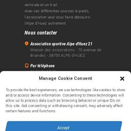
verticale et un trail.
Avec ces différentes courses à pieds,
l’association veut vous faire découvrir
l’Alpe d‘Huez autrement.
Nous contacter
Association sportive Alpe d'Huez 21
Maison des associations - 70 avenue de
Brandes - 38750 ALPE d'HUEZ
Par téléphone
06 81 24 15 41
Manage Cookie Consent
Par email
info@alpe21.fr
To provide the best experiences, we use technologies like cookies to store
and/or access device information. Consenting to these technologies will
Mentions légales
allow us to process data such as browsing behavior or unique IDs on
Contact
this site. Not consenting or withdrawing consent, may adversely affect
certain features and functions.
crédits
Accept