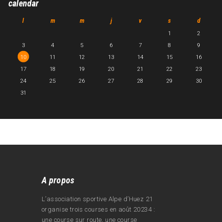
calendar
l
m
m
j
v
s
d
1
2
3
4
5
6
7
8
9
10
11
12
13
14
15
16
17
18
19
20
21
22
23
24
25
26
27
28
29
30
31
A propos
L’association sportive Alpe d’Huez 21
organise trois courses en août 20234 :
une course sur route, une course