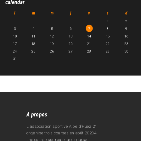
calendar
l
m
m
j
v
s
d
1
2
3
4
5
6
7
8
9
10
11
12
13
14
15
16
17
18
19
20
21
22
23
24
25
26
27
28
29
30
31
A propos
L’association sportive Alpe d’Huez 21
organise trois courses en août 20234 :
une course sur route, une course