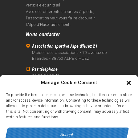
verticale et un trail.
Avec ces différentes courses à pieds,
l’association veut vous faire découvrir
l’Alpe d‘Huez autrement.
Nous contacter
Association sportive Alpe d'Huez 21
Maison des associations - 70 avenue de
Brandes - 38750 ALPE d'HUEZ
Par téléphone
06 81 24 15 41
Manage Cookie Consent
Par email
info@alpe21.fr
To provide the best experiences, we use technologies like cookies to store
and/or access device information. Consenting to these technologies will
Mentions légales
allow us to process data such as browsing behavior or unique IDs on
Contact
this site. Not consenting or withdrawing consent, may adversely affect
certain features and functions.
crédits
Accept