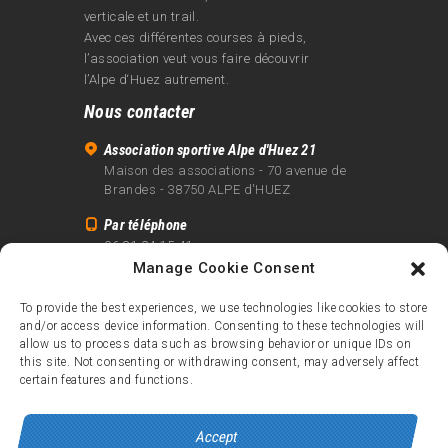
verticale et un trail.
Avec ces différentes courses à pieds,
l’association veut vous faire découvrir
l’Alpe d‘Huez autrement.
Nous contacter
Association sportive Alpe d'Huez 21
Maison des associations - 70 avenue de
Brandes - 38750 ALPE d'HUEZ
Par téléphone
06 81 24 15 41
Manage Cookie Consent
Par email
info@alpe21.fr
To provide the best experiences, we use technologies like cookies to store
and/or access device information. Consenting to these technologies will
Mentions légales
allow us to process data such as browsing behavior or unique IDs on
Contact
this site. Not consenting or withdrawing consent, may adversely affect
certain features and functions.
crédits
Accept