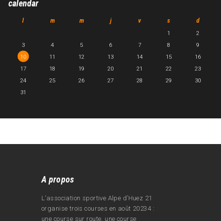
calendar
l
m
m
j
v
s
d
1
2
3
4
5
6
7
8
9
10
11
12
13
14
15
16
17
18
19
20
21
22
23
24
25
26
27
28
29
30
31
A propos
L’association sportive Alpe d’Huez 21
organise trois courses en août 20234 :
une course sur route, une course