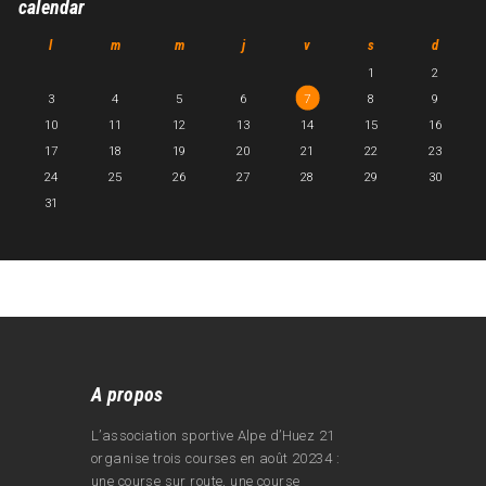
calendar
l
m
m
j
v
s
d
1
2
3
4
5
6
7
8
9
10
11
12
13
14
15
16
17
18
19
20
21
22
23
24
25
26
27
28
29
30
31
A propos
L’association sportive Alpe d’Huez 21
organise trois courses en août 20234 :
une course sur route, une course