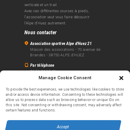
verticale et un trail.
Avec ces différentes courses à pieds,
l’association veut vous faire découvrir
l’Alpe d‘Huez autrement.
Nous contacter
Association sportive Alpe d'Huez 21
Maison des associations - 70 avenue de
Brandes - 38750 ALPE d'HUEZ
Par téléphone
06 81 24 15 41
Manage Cookie Consent
Par email
info@alpe21.fr
To provide the best experiences, we use technologies like cookies to store
and/or access device information. Consenting to these technologies will
Mentions légales
allow us to process data such as browsing behavior or unique IDs on
Contact
this site. Not consenting or withdrawing consent, may adversely affect
certain features and functions.
crédits
Accept