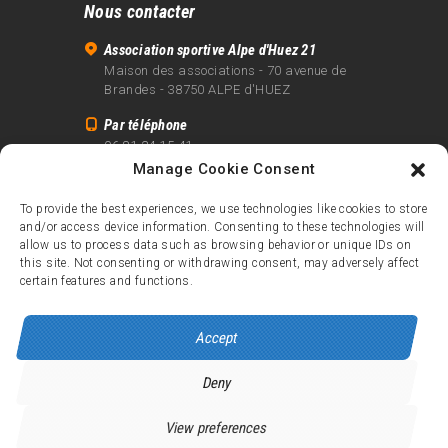
Nous contacter
Association sportive Alpe d'Huez 21
Maison des associations - 70 avenue de
Brandes - 38750 ALPE d'HUEZ
Par téléphone
06 81 24 15 41
Manage Cookie Consent
Par email
info@alpe21.fr
To provide the best experiences, we use technologies like cookies to store
and/or access device information. Consenting to these technologies will
Mentions légales
allow us to process data such as browsing behavior or unique IDs on
Contact
this site. Not consenting or withdrawing consent, may adversely affect
certain features and functions.
crédits
Accept
Deny
Alpe d’Huez 21
© 2026.
Tous droits réservés.
View preferences