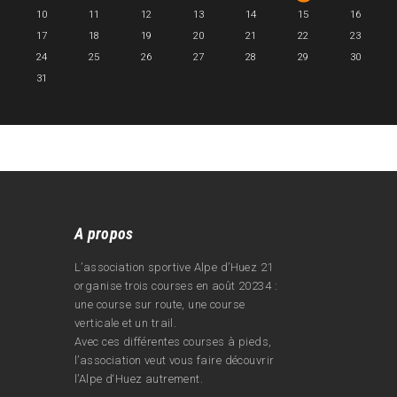
10
11
12
13
14
15
16
17
18
19
20
21
22
23
24
25
26
27
28
29
30
31
A propos
L’association sportive Alpe d’Huez 21
organise trois courses en août 20234 :
une course sur route, une course
verticale et un trail.
Avec ces différentes courses à pieds,
l’association veut vous faire découvrir
l’Alpe d‘Huez autrement.