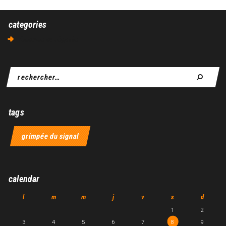
categories
Aucune catégorie
tags
grimpée du signal
calendar
l
m
m
j
v
s
d
1
2
3
4
5
6
7
8
9