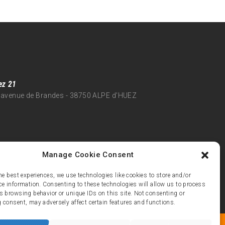
ez 21
 avenue de Brandes - 38750 ALPE d'HUEZ
Manage Cookie Consent
he best experiences, we use technologies like cookies to store and/or
ce information. Consenting to these technologies will allow us to process
s browsing behavior or unique IDs on this site. Not consenting or
 consent, may adversely affect certain features and functions.