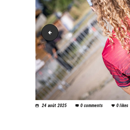
AH21_26056
24 août 2025
0
comments
0
likes