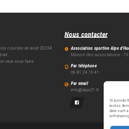
Nous contacter
Association sportive Alpe d'Hu
trois courses en août 20234
rail.
Maison des associations - 70
on veut vous faire
Par téléphone
06 81 24 15 41
Par email
info@alpe21.fr
To provide t
access devi
data such a
withdrawing