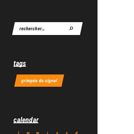
tags
grimpée du signal
calendar
l
m
m
j
v
s
d