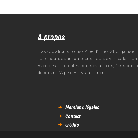
A propos
L’association sportive Alpe d’Huez 21 organise 
: une course sur route, une course verticale et un t
Avec ces différentes courses à pieds, l’associati
découvrir l’Alpe d‘Huez autrement.
Mentions légales
Contact
crédits