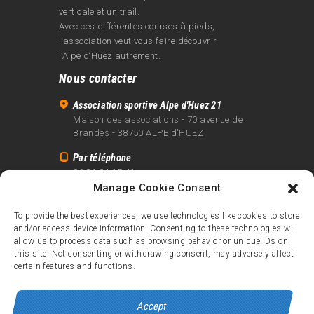
verticale et un trail.
Avec ces différentes courses à pieds,
l’association veut vous faire découvrir
l’Alpe d‘Huez autrement.
Nous contacter
Association sportive Alpe d'Huez 21
Maison des associations - 70 avenue de
Brandes - 38750 ALPE d'HUEZ
Par téléphone
06 81 24 15 41
Manage Cookie Consent
Par email
info@alpe21.fr
To provide the best experiences, we use technologies like cookies to store
and/or access device information. Consenting to these technologies will
Mentions légales
allow us to process data such as browsing behavior or unique IDs on
Contact
this site. Not consenting or withdrawing consent, may adversely affect
certain features and functions.
crédits
Accept