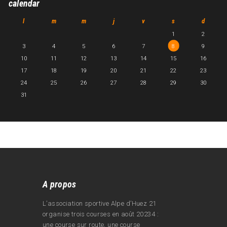
calendar
l
m
m
j
v
s
d
1
2
3
4
5
6
7
8
9
10
11
12
13
14
15
16
17
18
19
20
21
22
23
24
25
26
27
28
29
30
31
A propos
L’association sportive Alpe d’Huez 21
organise trois courses en août 20234 :
une course sur route, une course