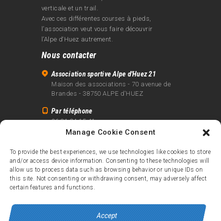
verticale et un trail.
Avec ces différentes courses à pieds,
l’association veut vous faire découvrir
l’Alpe d‘Huez autrement.
Nous contacter
Association sportive Alpe d'Huez 21
Maison des associations - 70 avenue de
Brandes - 38750 ALPE d'HUEZ
Par téléphone
06 81 24 15 41
Manage Cookie Consent
Par email
info@alpe21.fr
To provide the best experiences, we use technologies like cookies to store
and/or access device information. Consenting to these technologies will
Mentions légales
allow us to process data such as browsing behavior or unique IDs on
Contact
this site. Not consenting or withdrawing consent, may adversely affect
certain features and functions.
crédits
Accept