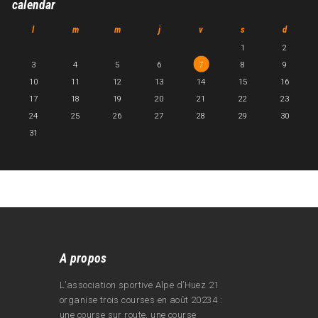
calendar
l
m
m
j
v
s
d
1
2
3
4
5
6
7
8
9
10
11
12
13
14
15
16
17
18
19
20
21
22
23
24
25
26
27
28
29
30
31
A propos
L’association sportive Alpe d’Huez 21
organise trois courses en août 20234 :
une course sur route, une course