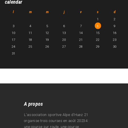
calendar
l
m
m
j
v
s
d
1
2
3
4
5
6
7
8
9
10
11
12
13
14
15
16
17
18
19
20
21
22
23
24
25
26
27
28
29
30
31
A propos
L’association sportive Alpe d’Huez 21
organise trois courses en août 20234 :
une course sur route, une course