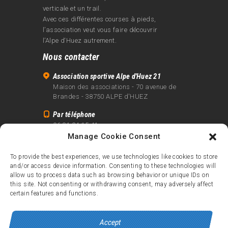
verticale et un trail.
Avec ces différentes courses à pieds,
l’association veut vous faire découvrir
l’Alpe d‘Huez autrement.
Nous contacter
Association sportive Alpe d'Huez 21
Maison des associations - 70 avenue de
Brandes - 38750 ALPE d'HUEZ
Par téléphone
06 81 24 15 41
Manage Cookie Consent
Par email
info@alpe21.fr
To provide the best experiences, we use technologies like cookies to store
and/or access device information. Consenting to these technologies will
Mentions légales
allow us to process data such as browsing behavior or unique IDs on
Contact
this site. Not consenting or withdrawing consent, may adversely affect
certain features and functions.
crédits
Accept