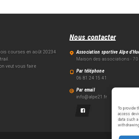
Nous contacter
Association sportive Alpe d'Hu
trois courses en août 20234
rail.
Maison des associations - 70
on veut vous faire
Par téléphone
06 81 24 15 41
Par email
info@alpe21.fr
To provide t
access devi
data such a
withdrawing