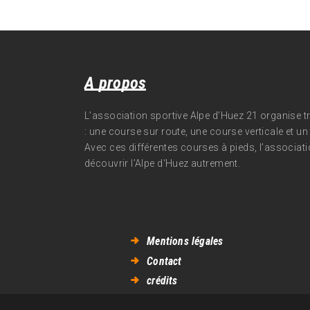
A propos
L’association sportive Alpe d’Huez 21 organise 
: une course sur route, une course verticale et un t
Avec ces différentes courses à pieds, l’associati
découvrir l’Alpe d‘Huez autrement.
Mentions légales
Contact
crédits