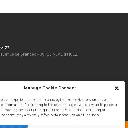
ez 21
 avenue de Brandes - 38750 ALPE d'HUEZ
Manage Cookie Consent
he best experiences, we use technologies like cookies to store and/or
ce information. Consenting to these technologies will allow us to process
s browsing behavior or unique IDs on this site. Not consenting or
 consent, may adversely affect certain features and functions.