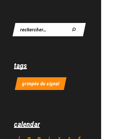
tags
grimpée du signal
calendar
l
m
m
j
v
s
d