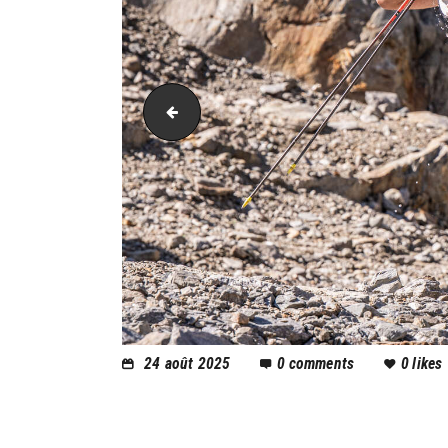
PIC_1702
24 août 2025
0
comments
0
likes