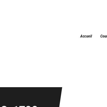
Accueil
Courses
Résultats
Galerie
Accueil
Cou
Infos pratiques