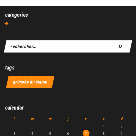
categories
Aucune catégorie
tags
grimpée du signal
calendar
l
m
m
j
v
s
d
1
2
3
4
5
6
7
8
9