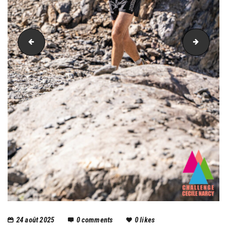
PIC_1730
PIC_17
24 août 2025
0
comments
0
likes