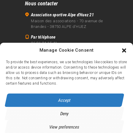
Nous contacter
Association sportive Alpe d'Huez 21
Maison des associations - 70 avenue de
Brandes - 38750 ALPE d'HUEZ
Par téléphone
06 81 24 15 41
Manage Cookie Consent
Par email
info@alpe21.fr
To provide the best experiences, we use technologies like cookies to store
and/or access device information. Consenting to these technologies will
Mentions légales
allow us to process data such as browsing behavior or unique IDs on
Contact
this site. Not consenting or withdrawing consent, may adversely affect
certain features and functions.
crédits
Accept
Deny
Alpe d’Huez 21
© 2026.
Tous droits réservés.
View preferences