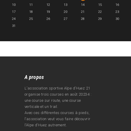
10
11
12
13
14
15
16
17
18
19
20
21
22
23
24
25
26
27
28
29
30
31
A propos
L’association sportive Alpe d’Huez 21
organise trois courses en août 20234 :
une course sur route, une course
verticale et un trail.
Avec ces différentes courses à pieds,
l’association veut vous faire découvrir
l’Alpe d‘Huez autrement.