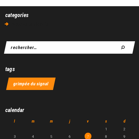
categories
Aucune catégorie
tags
grimpée du signal
calendar
l
m
m
j
v
s
d
1
2
3
4
5
6
7
8
9