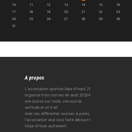
10
11
12
13
14
15
16
17
18
19
20
21
22
23
24
25
26
27
28
29
30
31
A propos
L’association sportive Alpe d’Huez 21
organise trois courses en août 20234 :
une course sur route, une course
verticale et un trail.
Avec ces différentes courses à pieds,
l’association veut vous faire découvrir
l’Alpe d‘Huez autrement.