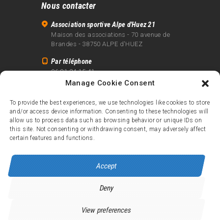
Nous contacter
Association sportive Alpe d'Huez 21
Maison des associations - 70 avenue de
Brandes - 38750 ALPE d'HUEZ
Par téléphone
06 81 24 15 41
Manage Cookie Consent
Par email
info@alpe21.fr
To provide the best experiences, we use technologies like cookies to store
and/or access device information. Consenting to these technologies will
Mentions légales
allow us to process data such as browsing behavior or unique IDs on
Contact
this site. Not consenting or withdrawing consent, may adversely affect
certain features and functions.
crédits
Accept
Deny
Alpe d’Huez 21
© 2026.
Tous droits réservés.
View preferences