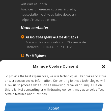
verticale et un trail.
Avec ces différentes courses à pieds,
l’association veut vous faire découvrir
l’Alpe d‘Huez autrement.
Nous contacter
Association sportive Alpe d'Huez 21
Maison des associations - 70 avenue de
Brandes - 38750 ALPE d'HUEZ
Par téléphone
06 81 24 15 41
Manage Cookie Consent
Par email
info@alpe21.fr
To provide the best experiences, we use technologies like cookies to store
and/or access device information. Consenting to these technologies will
Mentions légales
allow us to process data such as browsing behavior or unique IDs on
Contact
this site. Not consenting or withdrawing consent, may adversely affect
certain features and functions.
crédits
Accept