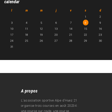
calendar
l
m
m
j
v
s
d
1
2
3
4
5
6
7
8
9
10
11
12
13
14
15
16
17
18
19
20
21
22
23
24
25
26
27
28
29
30
31
A propos
L’association sportive Alpe d’Huez 21
organise trois courses en août 20234 :
une course sur route, une course