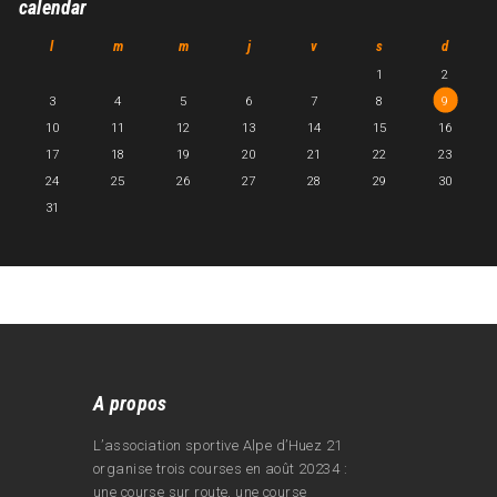
calendar
l
m
m
j
v
s
d
1
2
3
4
5
6
7
8
9
10
11
12
13
14
15
16
17
18
19
20
21
22
23
24
25
26
27
28
29
30
31
A propos
L’association sportive Alpe d’Huez 21
organise trois courses en août 20234 :
une course sur route, une course