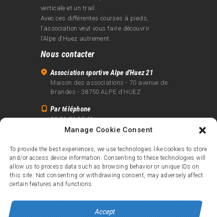
verticale et un trail.
Avec ces différentes courses à pieds,
l’association veut vous faire découvrir
l’Alpe d‘Huez autrement.
Nous contacter
Association sportive Alpe d'Huez 21
Maison des associations - 70 avenue de
Brandes - 38750 ALPE d'HUEZ
Par téléphone
06 81 24 15 41
Manage Cookie Consent
Par email
info@alpe21.fr
To provide the best experiences, we use technologies like cookies to store
and/or access device information. Consenting to these technologies will
Mentions légales
allow us to process data such as browsing behavior or unique IDs on
Contact
this site. Not consenting or withdrawing consent, may adversely affect
certain features and functions.
crédits
Accept