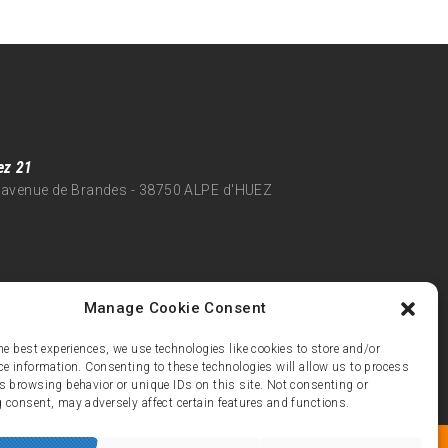
ez 21
 avenue de Brandes - 38750 ALPE d'HUEZ
Manage Cookie Consent
he best experiences, we use technologies like cookies to store and/or
ce information. Consenting to these technologies will allow us to process
s browsing behavior or unique IDs on this site. Not consenting or
 consent, may adversely affect certain features and functions.