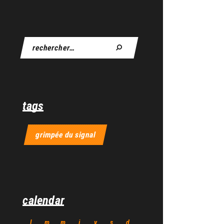
tags
grimpée du signal
calendar
l
m
m
j
v
s
d