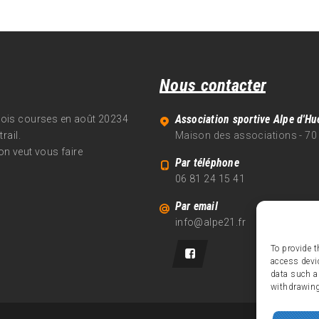
Nous contacter
Association sportive Alpe d'Hu
trois courses en août 20234
rail.
Maison des associations - 70
on veut vous faire
Par téléphone
06 81 24 15 41
Par email
info@alpe21.fr
To provide t
access devi
data such a
withdrawing