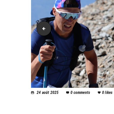
PIC_1982
24 août 2025
0
comments
0
likes