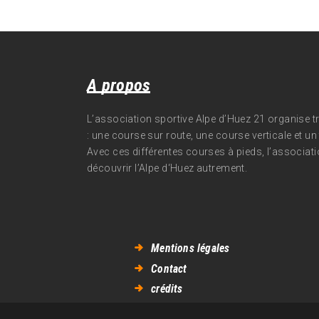
A propos
L’association sportive Alpe d’Huez 21 organise 
: une course sur route, une course verticale et un t
Avec ces différentes courses à pieds, l’associati
découvrir l’Alpe d‘Huez autrement.
Mentions légales
Contact
crédits