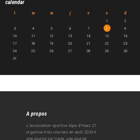
calendar
l
m
m
j
v
s
d
1
2
3
4
5
6
7
8
9
10
11
12
13
14
15
16
17
18
19
20
21
22
23
24
25
26
27
28
29
30
31
A propos
L’association sportive Alpe d’Huez 21
organise trois courses en août 20234 :
une course sur route, une course