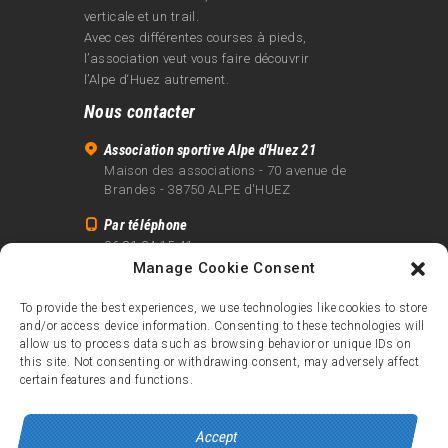
verticale et un trail.
Avec ces différentes courses à pieds,
l’association veut vous faire découvrir
l’Alpe d‘Huez autrement.
Nous contacter
Association sportive Alpe d'Huez 21
Maison des associations - 70 avenue de
Brandes - 38750 ALPE d'HUEZ
Par téléphone
06 81 24 15 41
Manage Cookie Consent
Par email
info@alpe21.fr
To provide the best experiences, we use technologies like cookies to store
and/or access device information. Consenting to these technologies will
Mentions légales
allow us to process data such as browsing behavior or unique IDs on
Contact
this site. Not consenting or withdrawing consent, may adversely affect
certain features and functions.
crédits
Accept