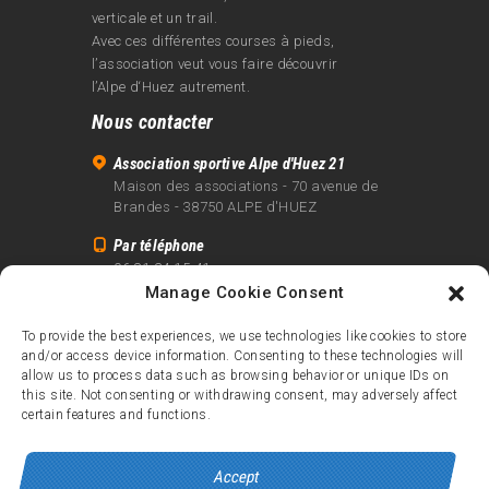
verticale et un trail.
Avec ces différentes courses à pieds,
l’association veut vous faire découvrir
l’Alpe d‘Huez autrement.
Nous contacter
Association sportive Alpe d'Huez 21
Maison des associations - 70 avenue de
Brandes - 38750 ALPE d'HUEZ
Par téléphone
06 81 24 15 41
Manage Cookie Consent
Par email
info@alpe21.fr
To provide the best experiences, we use technologies like cookies to store
and/or access device information. Consenting to these technologies will
Mentions légales
allow us to process data such as browsing behavior or unique IDs on
Contact
this site. Not consenting or withdrawing consent, may adversely affect
certain features and functions.
crédits
Accept