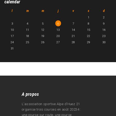
calendar
l
m
m
j
v
s
d
1
2
3
4
5
6
7
8
9
10
11
12
13
14
15
16
17
18
19
20
21
22
23
24
25
26
27
28
29
30
31
A propos
L’association sportive Alpe d’Huez 21
organise trois courses en août 20234 :
une course sur route, une course