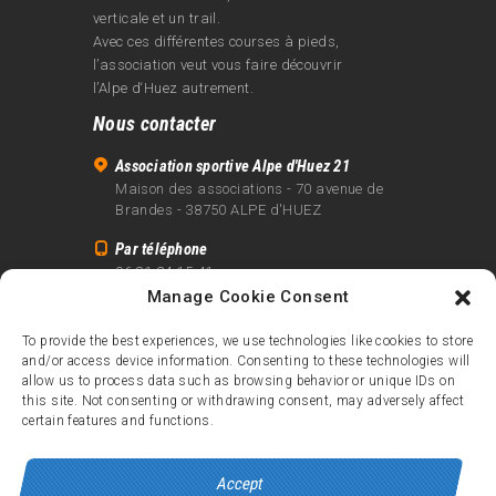
verticale et un trail.
Avec ces différentes courses à pieds,
l’association veut vous faire découvrir
l’Alpe d‘Huez autrement.
Nous contacter
Association sportive Alpe d'Huez 21
Maison des associations - 70 avenue de
Brandes - 38750 ALPE d'HUEZ
Par téléphone
06 81 24 15 41
Manage Cookie Consent
Par email
info@alpe21.fr
To provide the best experiences, we use technologies like cookies to store
and/or access device information. Consenting to these technologies will
Mentions légales
allow us to process data such as browsing behavior or unique IDs on
Contact
this site. Not consenting or withdrawing consent, may adversely affect
certain features and functions.
crédits
Accept