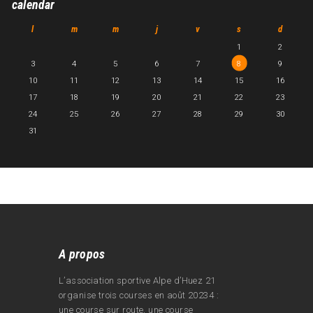
calendar
l
m
m
j
v
s
d
1
2
3
4
5
6
7
8
9
10
11
12
13
14
15
16
17
18
19
20
21
22
23
24
25
26
27
28
29
30
31
A propos
L’association sportive Alpe d’Huez 21
organise trois courses en août 20234 :
une course sur route, une course