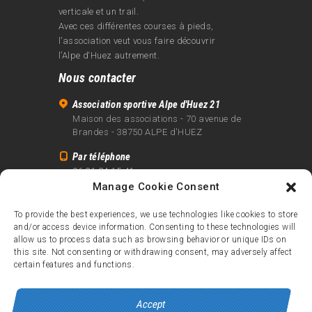
verticale et un trail.
Avec ces différentes courses à pieds,
l’association veut vous faire découvrir
l’Alpe d‘Huez autrement.
Nous contacter
Association sportive Alpe d'Huez 21
Maison des associations - 70 avenue de
Brandes - 38750 ALPE d'HUEZ
Par téléphone
06 81 24 15 41
Manage Cookie Consent
Par email
info@alpe21.fr
To provide the best experiences, we use technologies like cookies to store
and/or access device information. Consenting to these technologies will
Mentions légales
allow us to process data such as browsing behavior or unique IDs on
Contact
this site. Not consenting or withdrawing consent, may adversely affect
certain features and functions.
crédits
Accept