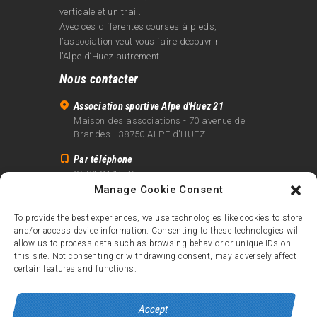
verticale et un trail.
Avec ces différentes courses à pieds,
l’association veut vous faire découvrir
l’Alpe d‘Huez autrement.
Nous contacter
Association sportive Alpe d'Huez 21
Maison des associations - 70 avenue de
Brandes - 38750 ALPE d'HUEZ
Par téléphone
06 81 24 15 41
Manage Cookie Consent
Par email
info@alpe21.fr
To provide the best experiences, we use technologies like cookies to store
and/or access device information. Consenting to these technologies will
Mentions légales
allow us to process data such as browsing behavior or unique IDs on
Contact
this site. Not consenting or withdrawing consent, may adversely affect
certain features and functions.
crédits
Accept