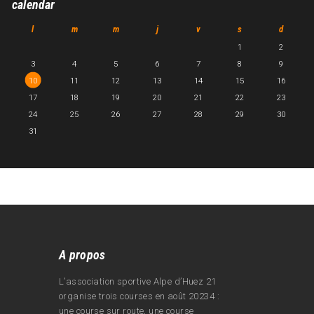
calendar
l
m
m
j
v
s
d
1
2
3
4
5
6
7
8
9
10
11
12
13
14
15
16
17
18
19
20
21
22
23
24
25
26
27
28
29
30
31
A propos
L’association sportive Alpe d’Huez 21
organise trois courses en août 20234 :
une course sur route, une course