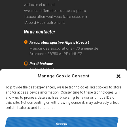
verticale et un trail.
Avec ces différentes courses à pieds,
l’association veut vous faire découvrir
l’Alpe d‘Huez autrement.
Nous contacter
Association sportive Alpe d'Huez 21
Maison des associations - 70 avenue de
Brandes - 38750 ALPE d'HUEZ
Par téléphone
06 81 24 15 41
Manage Cookie Consent
Par email
info@alpe21.fr
To provide the best experiences, we use technologies like cookies to store
and/or access device information. Consenting to these technologies will
Mentions légales
allow us to process data such as browsing behavior or unique IDs on
Contact
this site. Not consenting or withdrawing consent, may adversely affect
certain features and functions.
crédits
Accept