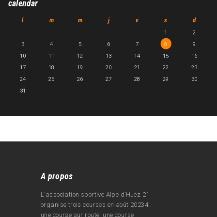
calendar
l
m
m
j
v
s
d
1
2
3
4
5
6
7
8
9
10
11
12
13
14
15
16
17
18
19
20
21
22
23
24
25
26
27
28
29
30
31
A propos
L’association sportive Alpe d’Huez 21
organise trois courses en août 20234 :
une course sur route, une course