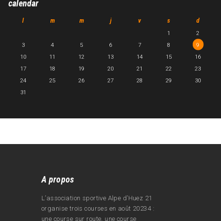
calendar
l
m
m
j
v
s
d
1
2
3
4
5
6
7
8
9
10
11
12
13
14
15
16
17
18
19
20
21
22
23
24
25
26
27
28
29
30
31
A propos
L’association sportive Alpe d’Huez 21
organise trois courses en août 20234 :
une course sur route, une course