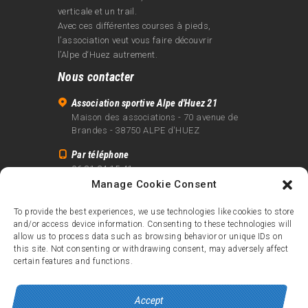
verticale et un trail.
Avec ces différentes courses à pieds,
l’association veut vous faire découvrir
l’Alpe d‘Huez autrement.
Nous contacter
Association sportive Alpe d'Huez 21
Maison des associations - 70 avenue de
Brandes - 38750 ALPE d'HUEZ
Par téléphone
06 81 24 15 41
Manage Cookie Consent
Par email
info@alpe21.fr
To provide the best experiences, we use technologies like cookies to store
and/or access device information. Consenting to these technologies will
Mentions légales
allow us to process data such as browsing behavior or unique IDs on
Contact
this site. Not consenting or withdrawing consent, may adversely affect
certain features and functions.
crédits
Accept