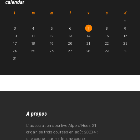
calendar
l
m
m
j
v
s
d
1
2
3
4
5
6
7
8
9
10
11
12
13
14
15
16
17
18
19
20
21
22
23
24
25
26
27
28
29
30
31
A propos
L’association sportive Alpe d’Huez 21
organise trois courses en août 20234 :
une course sur route, une course