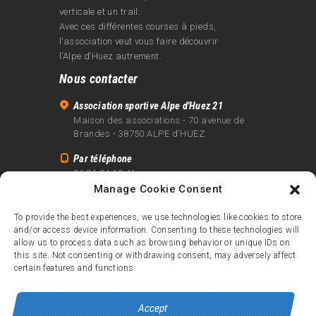
verticale et un trail.
Avec ces différentes courses à pieds,
l’association veut vous faire découvrir
l’Alpe d‘Huez autrement.
Nous contacter
Association sportive Alpe d'Huez 21
Maison des associations - 70 avenue de
Brandes - 38750 ALPE d'HUEZ
Par téléphone
06 81 24 15 41
Manage Cookie Consent
Par email
info@alpe21.fr
To provide the best experiences, we use technologies like cookies to store
and/or access device information. Consenting to these technologies will
Mentions légales
allow us to process data such as browsing behavior or unique IDs on
Contact
this site. Not consenting or withdrawing consent, may adversely affect
certain features and functions.
crédits
Accept