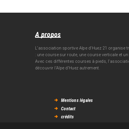
A propos
L’association sportive Alpe d’Huez 21 organise 
: une course sur route, une course verticale et un t
Avec ces différentes courses à pieds, l’associati
découvrir l’Alpe d‘Huez autrement.
Mentions légales
Contact
crédits