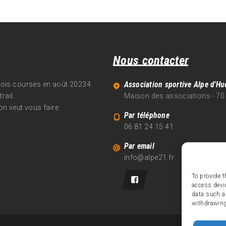
Nous contacter
Association sportive Alpe d'Hu
trois courses en août 20234
rail.
Maison des associations - 70
on veut vous faire
Par téléphone
06 81 24 15 41
Par email
info@alpe21.fr
To provide t
access devi
data such a
withdrawing