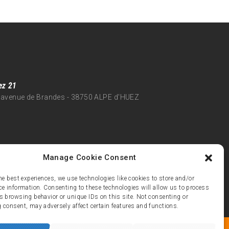
ez 21
 avenue de Brandes - 38750 ALPE d'HUEZ
Manage Cookie Consent
he best experiences, we use technologies like cookies to store and/or
ce information. Consenting to these technologies will allow us to process
s browsing behavior or unique IDs on this site. Not consenting or
 consent, may adversely affect certain features and functions.