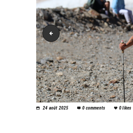
PIC_2055
24 août 2025
0
comments
0
likes