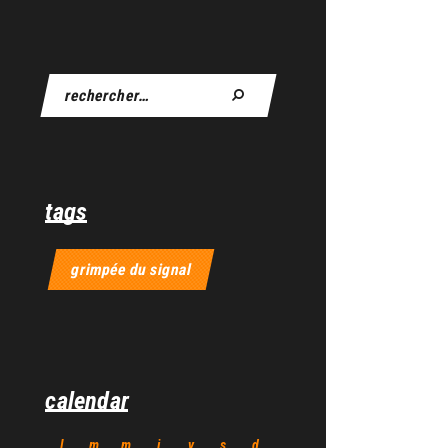
tags
grimpée du signal
calendar
l
m
m
j
v
s
d