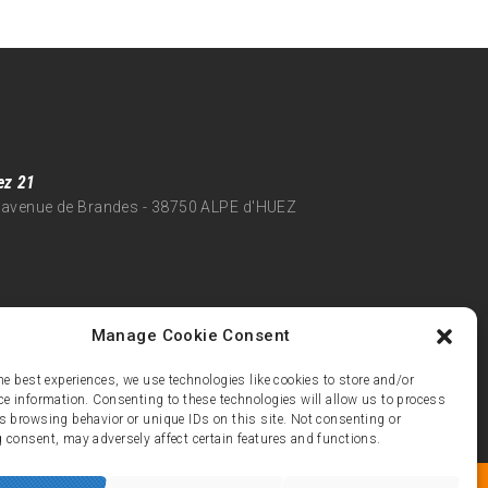
ez 21
 avenue de Brandes - 38750 ALPE d'HUEZ
Manage Cookie Consent
he best experiences, we use technologies like cookies to store and/or
ce information. Consenting to these technologies will allow us to process
s browsing behavior or unique IDs on this site. Not consenting or
 consent, may adversely affect certain features and functions.