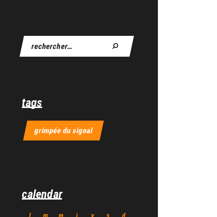
tags
grimpée du signal
calendar
l
m
m
j
v
s
d