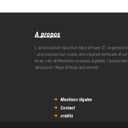
A propos
L’association sportive Alpe d’Huez 21 organise 
: une course sur route, une course verticale et un t
Avec ces différentes courses à pieds, l’associati
découvrir l’Alpe d‘Huez autrement.
Mentions légales
Contact
crédits