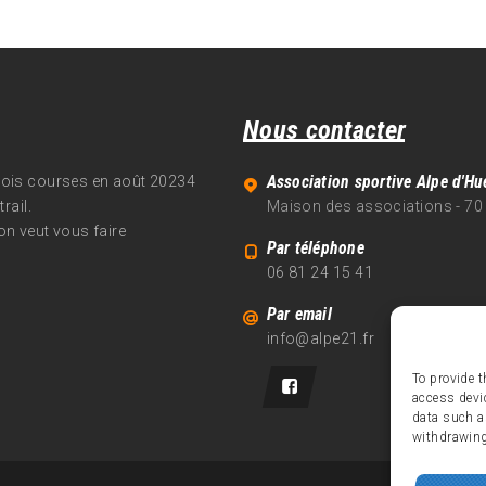
Nous contacter
Association sportive Alpe d'Hu
trois courses en août 20234
rail.
Maison des associations - 70
on veut vous faire
Par téléphone
06 81 24 15 41
Par email
info@alpe21.fr
To provide t
access devi
data such a
withdrawing