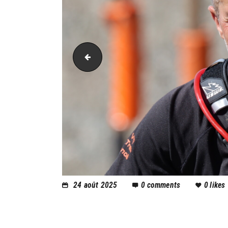
PIC_2067
24 août 2025
0
comments
0
likes