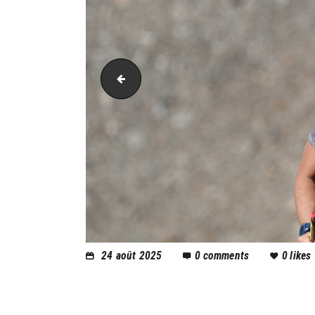
PIC_2069
24 août 2025
0
comments
0
likes