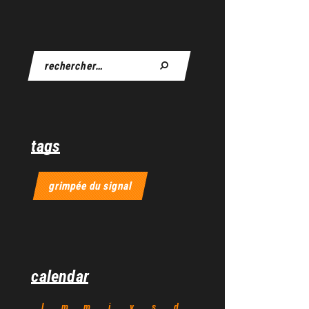
tags
grimpée du signal
calendar
l
m
m
j
v
s
d