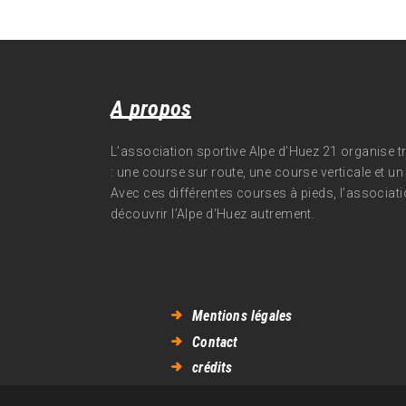
A propos
L’association sportive Alpe d’Huez 21 organise 
: une course sur route, une course verticale et un t
Avec ces différentes courses à pieds, l’associati
découvrir l’Alpe d‘Huez autrement.
Mentions légales
Contact
crédits