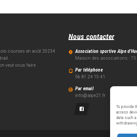
Nous contacter
Association sportive Alpe d'Hu
trois courses en août 20234
rail.
Maison des associations - 70
on veut vous faire
Par téléphone
06 81 24 15 41
Par email
info@alpe21.fr
To provide t
access devi
data such a
withdrawing