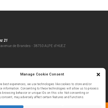
ez 21
 avenue de Brandes - 38750 ALPE d'HUEZ
Manage Cookie Consent
he best experiences, we use technologies like cookies to store and/or
ce information. Consenting to these technologies will allow us to process
s browsing behavior or unique IDs on this site. Not consenting or
 consent, may adversely affect certain features and functions.