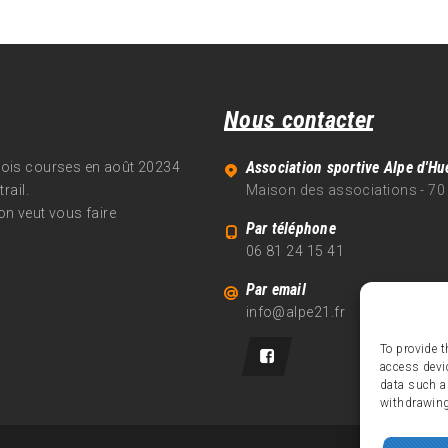
Nous contacter
Association sportive Alpe d'Hu
trois courses en août 20234
rail.
Maison des associations - 70
on veut vous faire
Par téléphone
06 81 24 15 41
Par email
info@alpe21.fr
To provide t
access devi
data such a
withdrawing