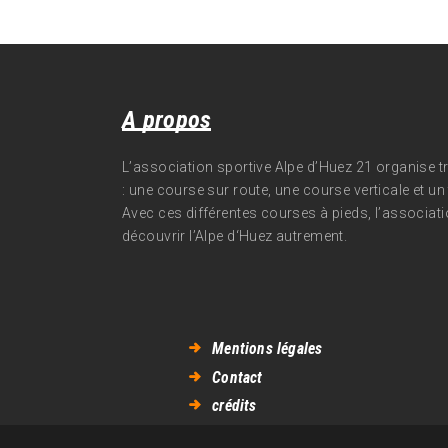
A propos
L’association sportive Alpe d’Huez 21 organise 
: une course sur route, une course verticale et un t
Avec ces différentes courses à pieds, l’associati
découvrir l’Alpe d‘Huez autrement.
Mentions légales
Contact
crédits