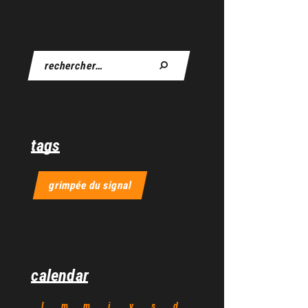
tags
grimpée du signal
calendar
l
m
m
j
v
s
d