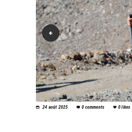
PIC_2071
24 août 2025
0
comments
0
likes