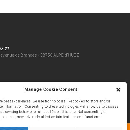
ez 21
 avenue de Brandes - 38750 ALPE d'HUEZ
Manage Cookie Consent
he best experiences, we use technologies like cookies to store and/or
ce information. Consenting to these technologies will allow us to process
s browsing behavior or unique IDs on this site. Not consenting or
 consent, may adversely affect certain features and functions.