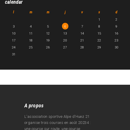
calendar
l
m
m
j
v
s
d
1
2
3
4
5
6
7
8
9
10
11
12
13
14
15
16
17
18
19
20
21
22
23
24
25
26
27
28
29
30
31
A propos
L’association sportive Alpe d’Huez 21
organise trois courses en août 20234 :
une course sur route, une course