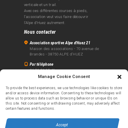
verticale et un trail.
Avec ces différentes courses à pieds,
l’association veut vous faire découvrir
l’Alpe d‘Huez autrement.
Nous contacter
Association sportive Alpe d'Huez 21
Maison des associations - 70 avenue de
Brandes - 38750 ALPE d'HUEZ
Par téléphone
06 81 24 15 41
Manage Cookie Consent
Par email
info@alpe21.fr
To provide the best experiences, we use technologies like cookies to store
and/or access device information. Consenting to these technologies will
Mentions légales
allow us to process data such as browsing behavior or unique IDs on
Contact
this site. Not consenting or withdrawing consent, may adversely affect
certain features and functions.
crédits
Accept