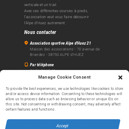
verticale et un trail.
Avec ces différentes courses à pieds,
l’association veut vous faire découvrir
l’Alpe d‘Huez autrement.
Nous contacter
Association sportive Alpe d'Huez 21
Maison des associations - 70 avenue de
Brandes - 38750 ALPE d'HUEZ
Par téléphone
06 81 24 15 41
Manage Cookie Consent
Par email
info@alpe21.fr
To provide the best experiences, we use technologies like cookies to store
and/or access device information. Consenting to these technologies will
Mentions légales
allow us to process data such as browsing behavior or unique IDs on
Contact
this site. Not consenting or withdrawing consent, may adversely affect
certain features and functions.
crédits
Accept