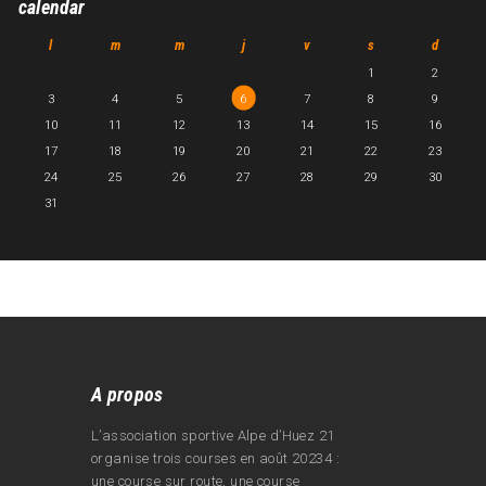
calendar
l
m
m
j
v
s
d
1
2
3
4
5
6
7
8
9
10
11
12
13
14
15
16
17
18
19
20
21
22
23
24
25
26
27
28
29
30
31
A propos
L’association sportive Alpe d’Huez 21
organise trois courses en août 20234 :
une course sur route, une course