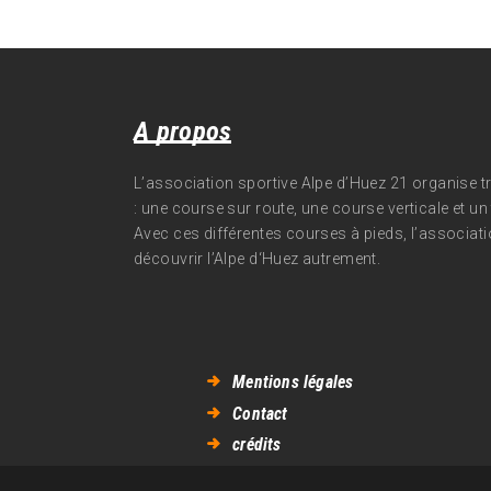
A propos
L’association sportive Alpe d’Huez 21 organise 
: une course sur route, une course verticale et un t
Avec ces différentes courses à pieds, l’associati
découvrir l’Alpe d‘Huez autrement.
Mentions légales
Contact
crédits