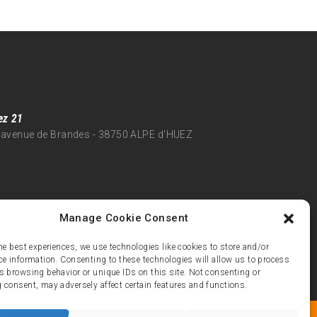
ez 21
 avenue de Brandes - 38750 ALPE d'HUEZ
Manage Cookie Consent
he best experiences, we use technologies like cookies to store and/or
ce information. Consenting to these technologies will allow us to process
s browsing behavior or unique IDs on this site. Not consenting or
 consent, may adversely affect certain features and functions.