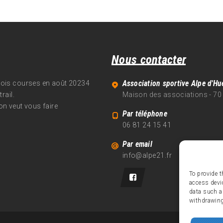
Nous contacter
Association sportive Alpe d'Hu
trois courses en août 20234
rail.
Maison des associations - 70
on veut vous faire
Par téléphone
06 81 24 15 41
Par email
info@alpe21.fr
To provide t
access devi
data such a
withdrawing