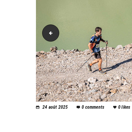
PIC_2120
24 août 2025
0
comments
0
likes