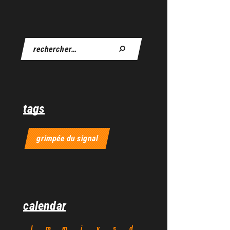
tags
grimpée du signal
calendar
l
m
m
j
v
s
d