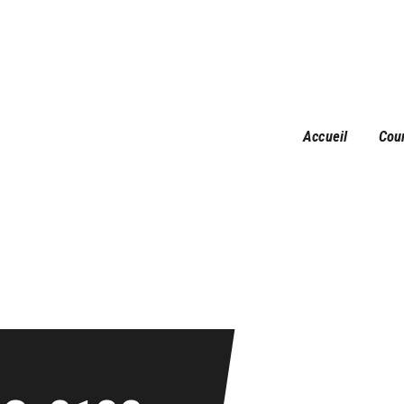
Accueil
Courses
Résultats
Galerie
Accueil
Cou
Infos pratiques