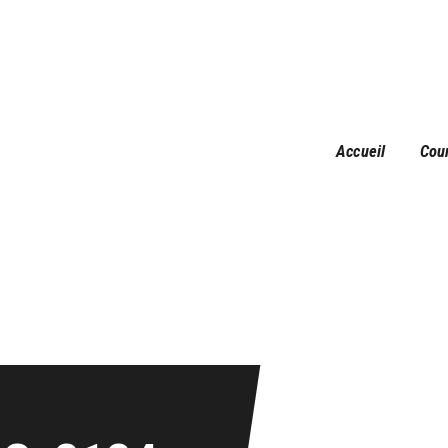
Accueil
Courses
Résultats
Galerie
Accueil
Cou
Infos pratiques