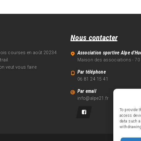
Nous contacter
Association sportive Alpe d'Hu
trois courses en août 20234
rail.
Maison des associations - 70
on veut vous faire
Par téléphone
06 81 24 15 41
Par email
info@alpe21.fr
To provide t
access devi
data such a
withdrawing