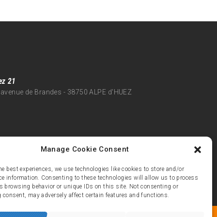
ez 21
 avenue de Brandes - 38750 ALPE d'HUEZ
Manage Cookie Consent
he best experiences, we use technologies like cookies to store and/or
ce information. Consenting to these technologies will allow us to process
s browsing behavior or unique IDs on this site. Not consenting or
 consent, may adversely affect certain features and functions.