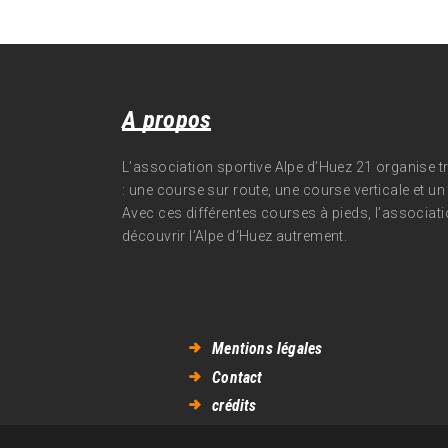
A propos
L’association sportive Alpe d’Huez 21 organise 
: une course sur route, une course verticale et un t
Avec ces différentes courses à pieds, l’associati
découvrir l’Alpe d‘Huez autrement.
Mentions légales
Contact
crédits