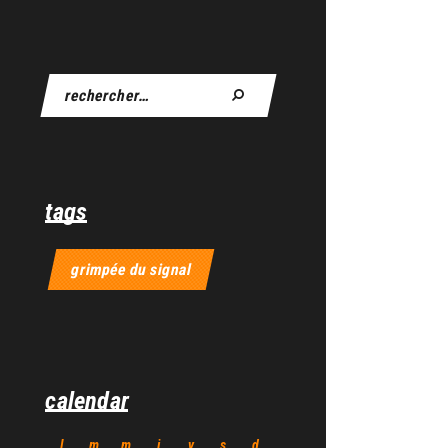
tags
grimpée du signal
calendar
l
m
m
j
v
s
d