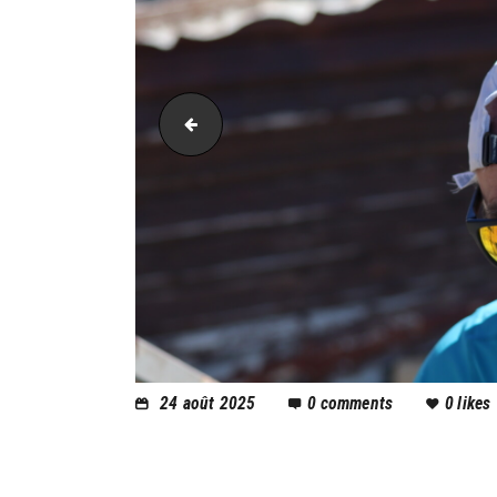
PIC_2123
24 août 2025
0
comments
0
likes