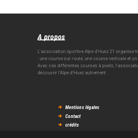
A propos
L’association sportive Alpe d’Huez 21 organise 
: une course sur route, une course verticale et un t
Avec ces différentes courses à pieds, l’associati
découvrir l’Alpe d‘Huez autrement.
Mentions légales
Contact
crédits