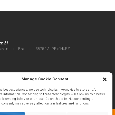
ez 21
 avenue de Brandes - 38750 ALPE d'HUEZ
Manage Cookie Consent
he best experiences, we use technologies like cookies to store and/or
ce information. Consenting to these technologies will allow us to process
s browsing behavior or unique IDs on this site. Not consenting or
 consent, may adversely affect certain features and functions.