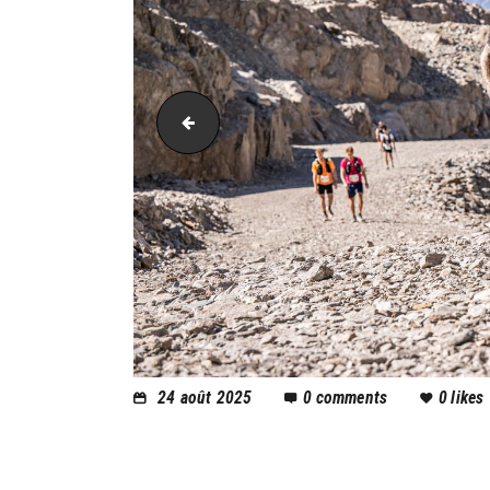
PIC_2175
24 août 2025
0
comments
0
likes