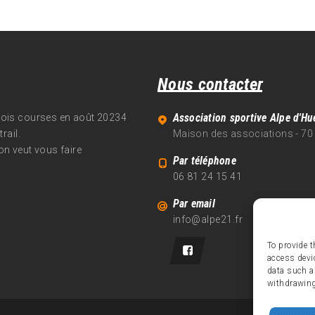
Nous contacter
Association sportive Alpe d'Hu
trois courses en août 20234
rail.
Maison des associations - 70
on veut vous faire
Par téléphone
06 81 24 15 41
Par email
info@alpe21.fr
To provide t
access devi
data such a
withdrawing