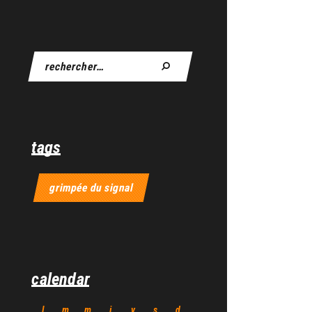
tags
grimpée du signal
calendar
l
m
m
j
v
s
d