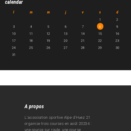
calendar
l
m
m
j
v
s
d
1
2
3
4
5
6
7
8
9
10
11
12
13
14
15
16
17
18
19
20
21
22
23
24
25
26
27
28
29
30
31
A propos
L’association sportive Alpe d’Huez 21
organise trois courses en août 20234 :
une course sur route, une course