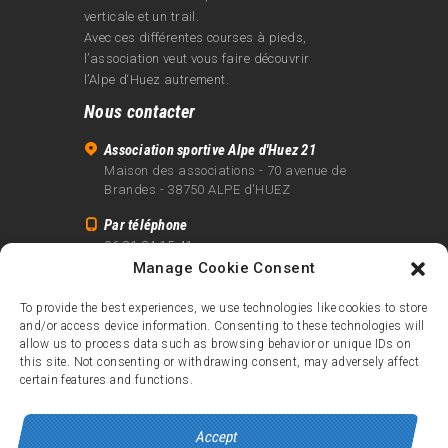
verticale et un trail.
Avec ces différentes courses à pieds,
l’association veut vous faire découvrir
l’Alpe d‘Huez autrement.
Nous contacter
Association sportive Alpe d'Huez 21
Maison des associations - 70 avenue de
Brandes - 38750 ALPE d'HUEZ
Par téléphone
06 81 24 15 41
Manage Cookie Consent
Par email
info@alpe21.fr
To provide the best experiences, we use technologies like cookies to store
and/or access device information. Consenting to these technologies will
Mentions légales
allow us to process data such as browsing behavior or unique IDs on
Contact
this site. Not consenting or withdrawing consent, may adversely affect
certain features and functions.
crédits
Accept