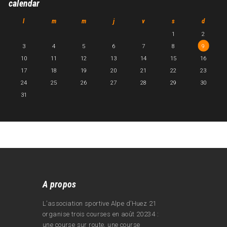
calendar
l
m
m
j
v
s
d
1
2
3
4
5
6
7
8
9
10
11
12
13
14
15
16
17
18
19
20
21
22
23
24
25
26
27
28
29
30
31
A propos
L’association sportive Alpe d’Huez 21
organise trois courses en août 20234 :
une course sur route, une course