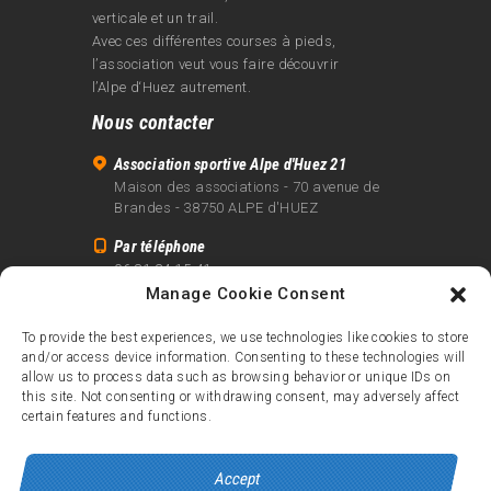
verticale et un trail.
Avec ces différentes courses à pieds,
l’association veut vous faire découvrir
l’Alpe d‘Huez autrement.
Nous contacter
Association sportive Alpe d'Huez 21
Maison des associations - 70 avenue de
Brandes - 38750 ALPE d'HUEZ
Par téléphone
06 81 24 15 41
Manage Cookie Consent
Par email
info@alpe21.fr
To provide the best experiences, we use technologies like cookies to store
and/or access device information. Consenting to these technologies will
Mentions légales
allow us to process data such as browsing behavior or unique IDs on
Contact
this site. Not consenting or withdrawing consent, may adversely affect
certain features and functions.
crédits
Accept