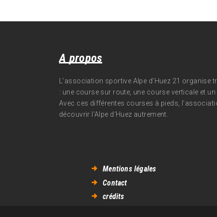
A propos
L’association sportive Alpe d’Huez 21 organise 
: une course sur route, une course verticale et un t
Avec ces différentes courses à pieds, l’associati
découvrir l’Alpe d‘Huez autrement.
Mentions légales
Contact
crédits