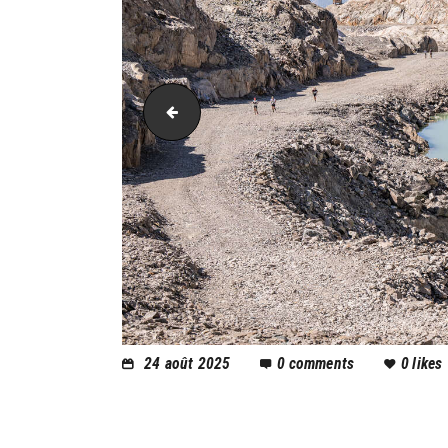
PIC_2454
24 août 2025
0
comments
0
likes