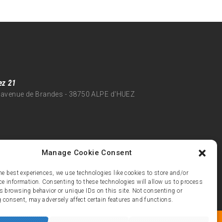
ez 21
 avenue de Brandes - 38750 ALPE d'HUEZ
Manage Cookie Consent
he best experiences, we use technologies like cookies to store and/or
ce information. Consenting to these technologies will allow us to process
s browsing behavior or unique IDs on this site. Not consenting or
 consent, may adversely affect certain features and functions.