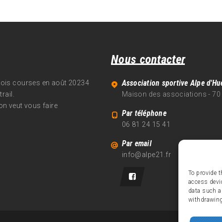
Nous contacter
Association sportive Alpe d'Hu
trois courses en août 20234
rail.
Maison des associations - 70
on veut vous faire
Par téléphone
06 81 24 15 41
Par email
info@alpe21.fr
To provide t
access devi
data such a
withdrawing