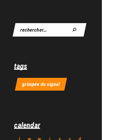
tags
grimpée du signal
calendar
l
m
m
j
v
s
d