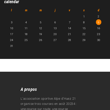
calendar
l
m
m
j
v
s
d
1
2
3
4
5
6
7
8
9
10
11
12
13
14
15
16
17
18
19
20
21
22
23
24
25
26
27
28
29
30
31
A propos
L’association sportive Alpe d’Huez 21
organise trois courses en août 20234 :
une course sur route, une course