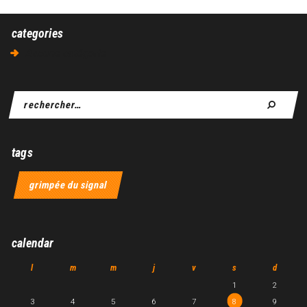
categories
Aucune catégorie
tags
grimpée du signal
calendar
l
m
m
j
v
s
d
1
2
3
4
5
6
7
8
9