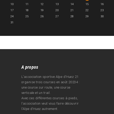
10
11
12
13
14
15
16
17
18
19
20
21
22
23
24
25
26
27
28
29
30
31
A propos
L’association sportive Alpe d’Huez 21
organise trois courses en août 20234 :
une course sur route, une course
verticale et un trail.
Avec ces différentes courses à pieds,
l’association veut vous faire découvrir
l’Alpe d‘Huez autrement.