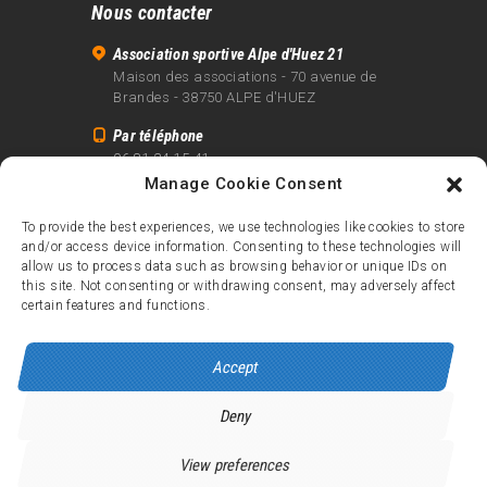
Nous contacter
Association sportive Alpe d'Huez 21
Maison des associations - 70 avenue de
Brandes - 38750 ALPE d'HUEZ
Par téléphone
06 81 24 15 41
Manage Cookie Consent
Par email
info@alpe21.fr
To provide the best experiences, we use technologies like cookies to store
and/or access device information. Consenting to these technologies will
Mentions légales
allow us to process data such as browsing behavior or unique IDs on
Contact
this site. Not consenting or withdrawing consent, may adversely affect
certain features and functions.
crédits
Accept
Deny
Alpe d’Huez 21
© 2026.
Tous droits réservés.
View preferences