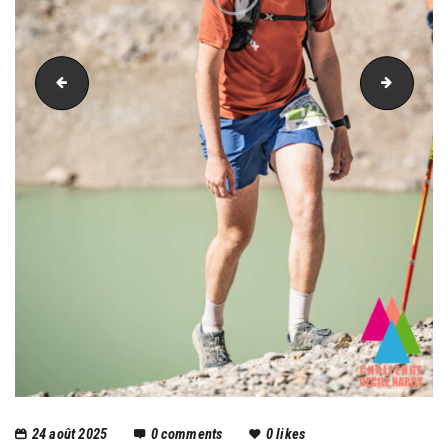
PIC_2585
PIC_26
24 août 2025
0
comments
0
likes