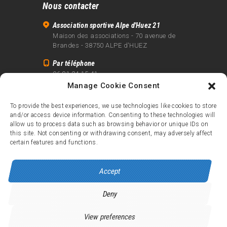
Nous contacter
Association sportive Alpe d'Huez 21
Maison des associations - 70 avenue de
Brandes - 38750 ALPE d'HUEZ
Par téléphone
06 81 24 15 41
Manage Cookie Consent
Par email
info@alpe21.fr
To provide the best experiences, we use technologies like cookies to store
and/or access device information. Consenting to these technologies will
Mentions légales
allow us to process data such as browsing behavior or unique IDs on
Contact
this site. Not consenting or withdrawing consent, may adversely affect
certain features and functions.
crédits
Accept
Deny
Alpe d’Huez 21
© 2026.
Tous droits réservés.
View preferences