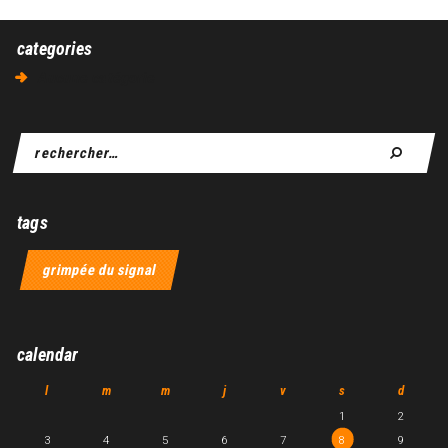
categories
Aucune catégorie
tags
grimpée du signal
calendar
l
m
m
j
v
s
d
1
2
3
4
5
6
7
8
9