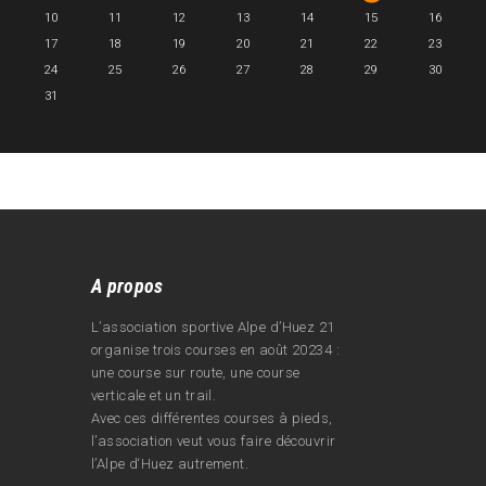
10
11
12
13
14
15
16
17
18
19
20
21
22
23
24
25
26
27
28
29
30
31
A propos
L’association sportive Alpe d’Huez 21
organise trois courses en août 20234 :
une course sur route, une course
verticale et un trail.
Avec ces différentes courses à pieds,
l’association veut vous faire découvrir
l’Alpe d‘Huez autrement.