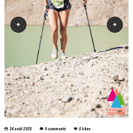
PIC_2715
PIC_27
24 août 2025
0
comments
0
likes