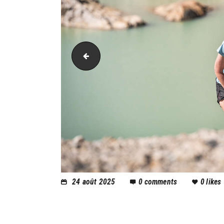
PIC_2814
24 août 2025
0
comments
0
likes