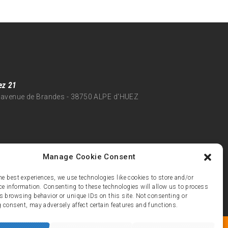
ez 21
 avenue de Brandes - 38750 ALPE d'HUEZ
Manage Cookie Consent
he best experiences, we use technologies like cookies to store and/or
ce information. Consenting to these technologies will allow us to process
s browsing behavior or unique IDs on this site. Not consenting or
 consent, may adversely affect certain features and functions.