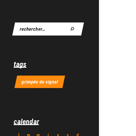
tags
grimpée du signal
calendar
l
m
m
j
v
s
d