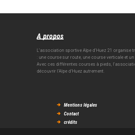
A propos
L’association sportive Alpe d’Huez 21 organise 
: une course sur route, une course verticale et un t
Avec ces différentes courses à pieds, l’associati
découvrir l’Alpe d‘Huez autrement.
Mentions légales
Contact
crédits