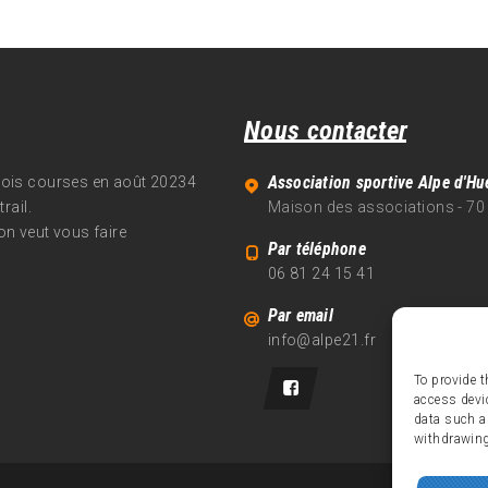
Nous contacter
Association sportive Alpe d'Hu
trois courses en août 20234
rail.
Maison des associations - 70
on veut vous faire
Par téléphone
06 81 24 15 41
Par email
info@alpe21.fr
To provide t
access devi
data such a
withdrawing