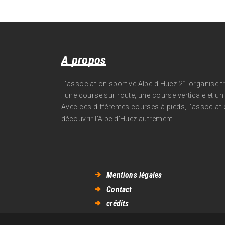
A propos
L’association sportive Alpe d’Huez 21 organise 
: une course sur route, une course verticale et un t
Avec ces différentes courses à pieds, l’associati
découvrir l’Alpe d‘Huez autrement.
Mentions légales
Contact
crédits