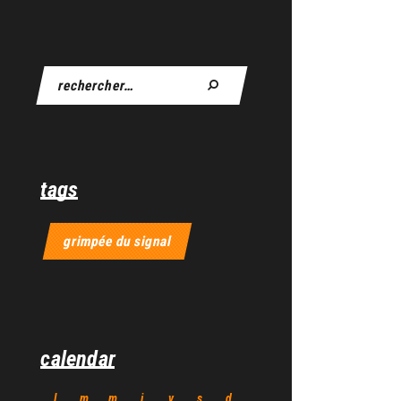
tags
grimpée du signal
calendar
l
m
m
j
v
s
d