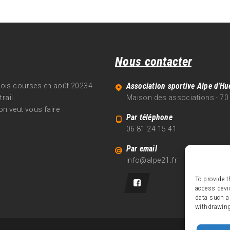
Nous contacter
Association sportive Alpe d'Hu
trois courses en août 20234
rail.
Maison des associations - 70
on veut vous faire
Par téléphone
06 81 24 15 41
Par email
info@alpe21.fr
To provide t
access devi
data such a
withdrawing