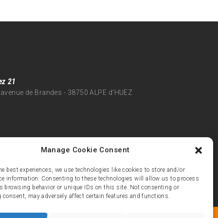
ez 21
 avenue de Brandes - 38750 ALPE d'HUEZ
Manage Cookie Consent
he best experiences, we use technologies like cookies to store and/or
ce information. Consenting to these technologies will allow us to process
s browsing behavior or unique IDs on this site. Not consenting or
 consent, may adversely affect certain features and functions.