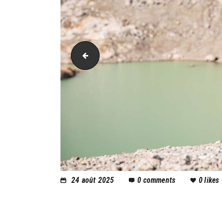
PIC_2872
24 août 2025
0
comments
0
likes