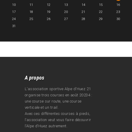
10
11
12
13
14
15
16
17
18
19
20
21
22
23
24
25
26
27
28
29
30
31
A propos
L’association sportive Alpe d’Huez 21
organise trois courses en août 20234 :
une course sur route, une course
verticale et un trail.
Avec ces différentes courses à pieds,
l’association veut vous faire découvrir
l’Alpe d‘Huez autrement.