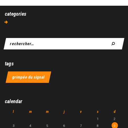
categories
Aucune catégorie
tags
grimpée du signal
calendar
l
m
m
j
v
s
d
1
2
3
4
5
6
7
8
9