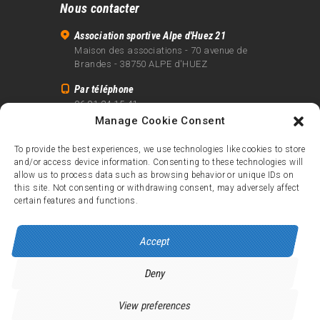
Nous contacter
Association sportive Alpe d'Huez 21
Maison des associations - 70 avenue de
Brandes - 38750 ALPE d'HUEZ
Par téléphone
06 81 24 15 41
Manage Cookie Consent
Par email
info@alpe21.fr
To provide the best experiences, we use technologies like cookies to store
and/or access device information. Consenting to these technologies will
Mentions légales
allow us to process data such as browsing behavior or unique IDs on
Contact
this site. Not consenting or withdrawing consent, may adversely affect
certain features and functions.
crédits
Accept
Deny
Alpe d’Huez 21
© 2026.
Tous droits réservés.
View preferences