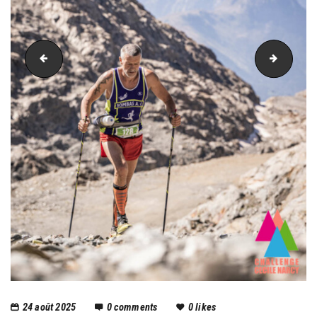
PIC_3007
PIC_30
24 août 2025
0
comments
0
likes