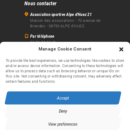
Nous contacter
Association sportive Alpe d'Huez 21
Maison des associations - 70 avenue de
Brandes - 38750 ALPE d'HUEZ
Par téléphone
06 81 24 15 41
Manage Cookie Consent
Par email
info@alpe21.fr
To provide the best experiences, we use technologies like cookies to store
and/or access device information. Consenting to these technologies will
Mentions légales
allow us to process data such as browsing behavior or unique IDs on
Contact
this site. Not consenting or withdrawing consent, may adversely affect
certain features and functions.
crédits
Accept
Deny
Alpe d’Huez 21
© 2026.
Tous droits réservés.
View preferences