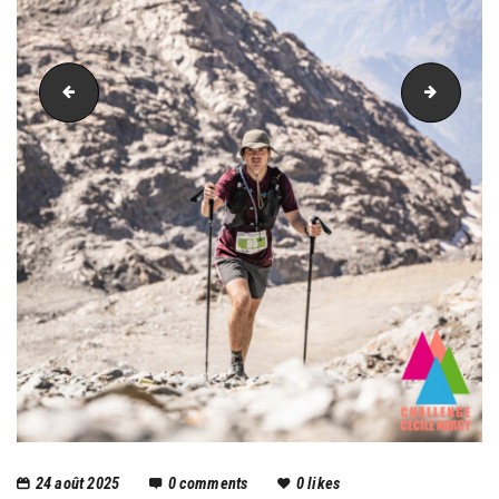
PIC_3019
PIC_30
24 août 2025
0
comments
0
likes