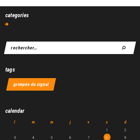
categories
Aucune catégorie
tags
grimpée du signal
calendar
l
m
m
j
v
s
d
1
2
3
4
5
6
7
8
9