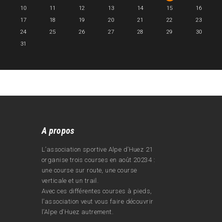
10
11
12
13
14
15
16
17
18
19
20
21
22
23
24
25
26
27
28
29
30
31
A propos
L’association sportive Alpe d’Huez 21
organise trois courses en août 20234 :
une course sur route, une course
verticale et un trail.
Avec ces différentes courses à pieds,
l’association veut vous faire découvrir
l’Alpe d‘Huez autrement.