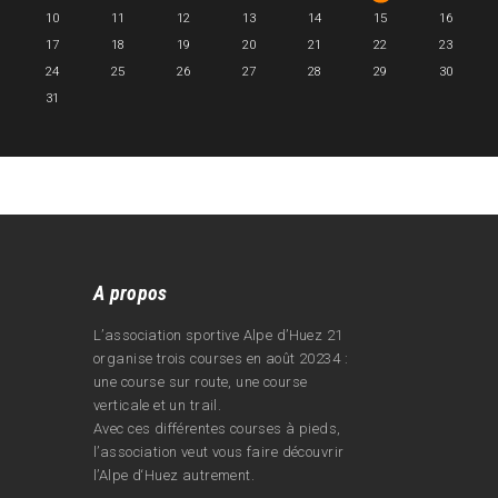
10
11
12
13
14
15
16
17
18
19
20
21
22
23
24
25
26
27
28
29
30
31
A propos
L’association sportive Alpe d’Huez 21
organise trois courses en août 20234 :
une course sur route, une course
verticale et un trail.
Avec ces différentes courses à pieds,
l’association veut vous faire découvrir
l’Alpe d‘Huez autrement.