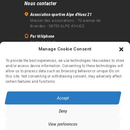
Nous contacter
Association sportive Alpe d'Huez 21
Maison des associations - 70 avenue de
Brandes - 38750 ALPE d'HUEZ
Par téléphone
06 81 24 15 41
Manage Cookie Consent
Par email
info@alpe21.fr
To provide the best experiences, we use technologies like cookies to store
and/or access device information. Consenting to these technologies will
Mentions légales
allow us to process data such as browsing behavior or unique IDs on
Contact
this site. Not consenting or withdrawing consent, may adversely affect
certain features and functions.
crédits
Accept
Deny
Alpe d’Huez 21
© 2026.
Tous droits réservés.
View preferences