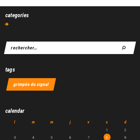
categories
Aucune catégorie
tags
grimpée du signal
calendar
l
m
m
j
v
s
d
1
2
3
4
5
6
7
8
9