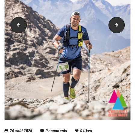
PIC_3116
PIC_31
24 août 2025
0
comments
0
likes