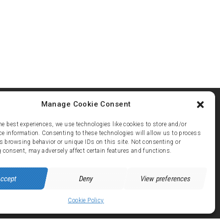
Manage Cookie Consent
he best experiences, we use technologies like cookies to store and/or
ce information. Consenting to these technologies will allow us to process
s browsing behavior or unique IDs on this site. Not consenting or
ez 21
 consent, may adversely affect certain features and functions.
 avenue de Brandes - 38750 ALPE d'HUEZ
ccept
Deny
View preferences
Cookie Policy