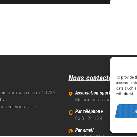
Nous contacter
To provide t
access devi
data such a
Association sportive Alpe d'Hu
trois courses en août 20234
withdrawing
rail.
Maison des associations - 70
on veut vous faire
A
Par téléphone
06 81 24 15 41
Par email
info@alpe21.fr