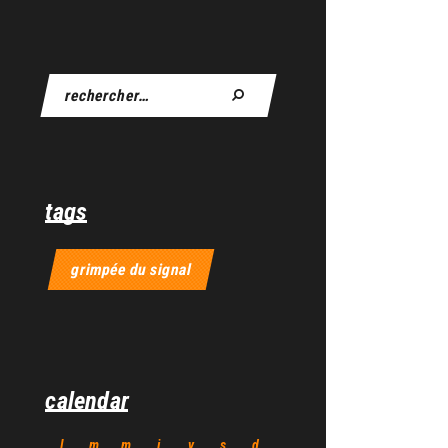
tags
grimpée du signal
calendar
l
m
m
j
v
s
d