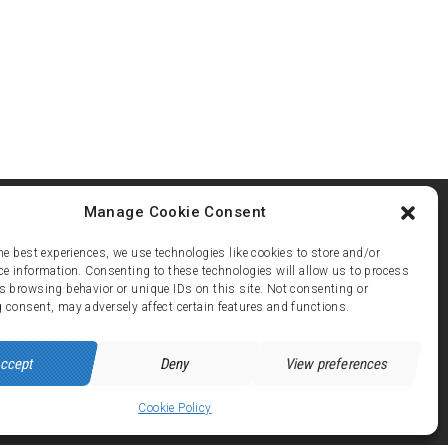
Manage Cookie Consent
he best experiences, we use technologies like cookies to store and/or
ce information. Consenting to these technologies will allow us to process
s browsing behavior or unique IDs on this site. Not consenting or
ez 21
 consent, may adversely affect certain features and functions.
 avenue de Brandes - 38750 ALPE d'HUEZ
ccept
Deny
View preferences
Cookie Policy