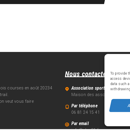
Nous contacter
To provide t
access devi
data such a
Association sportive Alpe d'Hu
trois courses en août 20234
withdrawing
rail.
Maison des associations - 70
on veut vous faire
A
Par téléphone
06 81 24 15 41
Par email
info@alpe21.fr