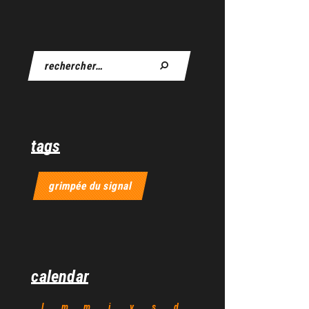
tags
grimpée du signal
calendar
l
m
m
j
v
s
d