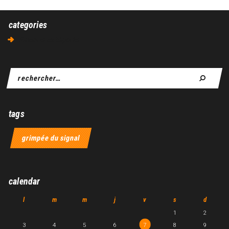
categories
Aucune catégorie
tags
grimpée du signal
calendar
l
m
m
j
v
s
d
1
2
3
4
5
6
7
8
9