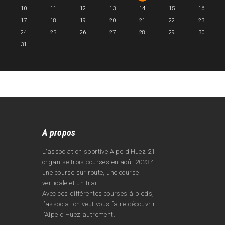
10
11
12
13
14
15
16
17
18
19
20
21
22
23
24
25
26
27
28
29
30
31
A propos
L’association sportive Alpe d’Huez 21
organise trois courses en août 20234 :
une course sur route, une course
verticale et un trail.
Avec ces différentes courses à pieds,
l’association veut vous faire découvrir
l’Alpe d‘Huez autrement.