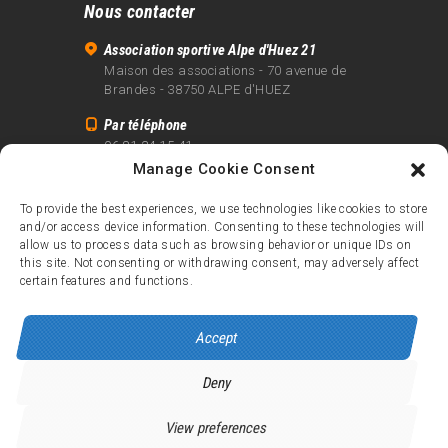
Nous contacter
Association sportive Alpe d'Huez 21
Maison des associations - 70 avenue de
Brandes - 38750 ALPE d'HUEZ
Par téléphone
06 81 24 15 41
Manage Cookie Consent
Par email
info@alpe21.fr
To provide the best experiences, we use technologies like cookies to store
and/or access device information. Consenting to these technologies will
Mentions légales
allow us to process data such as browsing behavior or unique IDs on
Contact
this site. Not consenting or withdrawing consent, may adversely affect
certain features and functions.
crédits
Accept
Deny
Alpe d’Huez 21
© 2026.
Tous droits réservés.
View preferences