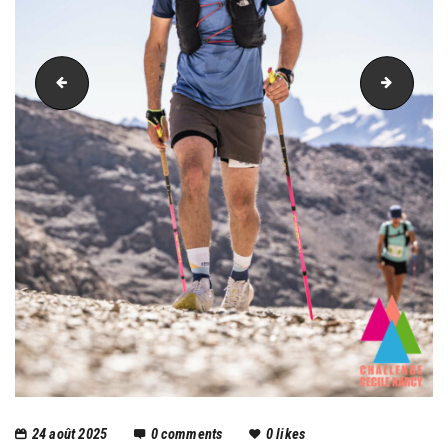
PIC_3477
PIC_35
24 août 2025
0
comments
0
likes