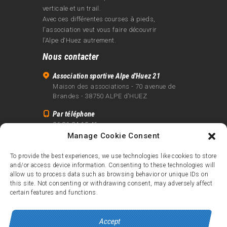
verticale et un trail.
Avec ces différentes courses à pieds,
l’association veut vous faire découvrir
l’Alpe d‘Huez autrement.
Nous contacter
Association sportive Alpe d'Huez 21
Maison des associations - 70 avenue de
Brandes - 38750 ALPE d'HUEZ
Par téléphone
06 81 24 15 41
Manage Cookie Consent
Par email
info@alpe21.fr
To provide the best experiences, we use technologies like cookies to store
and/or access device information. Consenting to these technologies will
Mentions légales
allow us to process data such as browsing behavior or unique IDs on
Contact
this site. Not consenting or withdrawing consent, may adversely affect
certain features and functions.
crédits
Accept