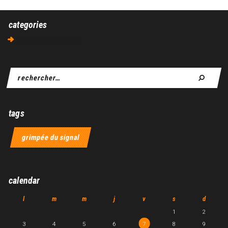
categories
Aucune catégorie
tags
grimpée du signal
calendar
l
m
m
j
v
s
d
1
2
3
4
5
6
7
8
9