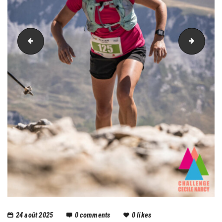
PIC_3640
PIC_36
24 août 2025
0
comments
0
likes