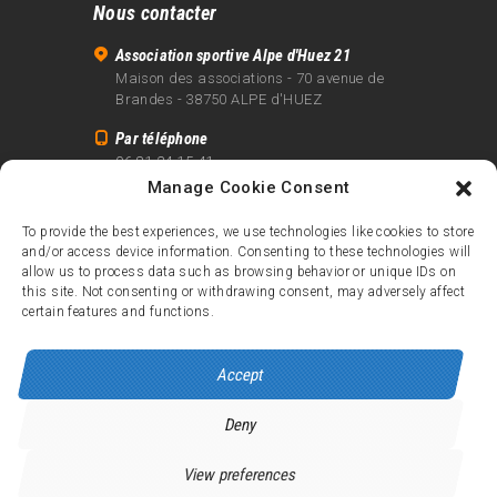
Nous contacter
Association sportive Alpe d'Huez 21
Maison des associations - 70 avenue de
Brandes - 38750 ALPE d'HUEZ
Par téléphone
06 81 24 15 41
Manage Cookie Consent
Par email
info@alpe21.fr
To provide the best experiences, we use technologies like cookies to store
and/or access device information. Consenting to these technologies will
Mentions légales
allow us to process data such as browsing behavior or unique IDs on
Contact
this site. Not consenting or withdrawing consent, may adversely affect
certain features and functions.
crédits
Accept
Deny
Alpe d’Huez 21
© 2026.
Tous droits réservés.
View preferences