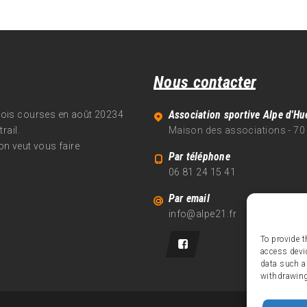
Nous contacter
Association sportive Alpe d'Hu
trois courses en août 20234
rail.
Maison des associations - 70
on veut vous faire
Par téléphone
06 81 24 15 41
Par email
info@alpe21.fr
To provide t
access devi
data such a
withdrawing