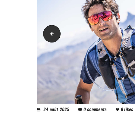
PIC_3688
24 août 2025
0
comments
0
likes