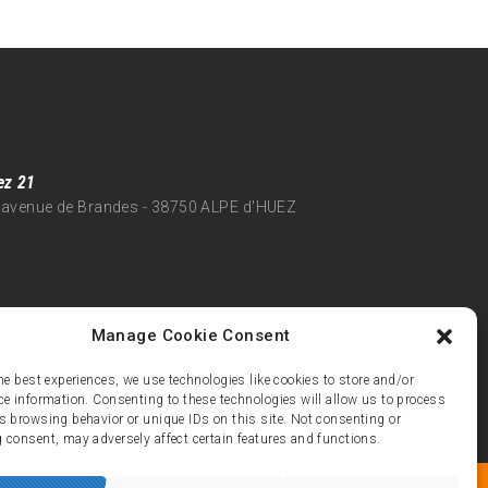
ez 21
 avenue de Brandes - 38750 ALPE d'HUEZ
Manage Cookie Consent
he best experiences, we use technologies like cookies to store and/or
ce information. Consenting to these technologies will allow us to process
s browsing behavior or unique IDs on this site. Not consenting or
 consent, may adversely affect certain features and functions.