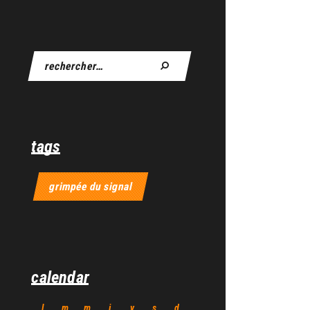
tags
grimpée du signal
calendar
l
m
m
j
v
s
d