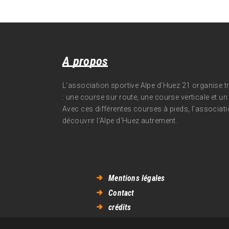
A propos
L’association sportive Alpe d’Huez 21 organise 
: une course sur route, une course verticale et un t
Avec ces différentes courses à pieds, l’associati
découvrir l’Alpe d‘Huez autrement.
Mentions légales
Contact
crédits