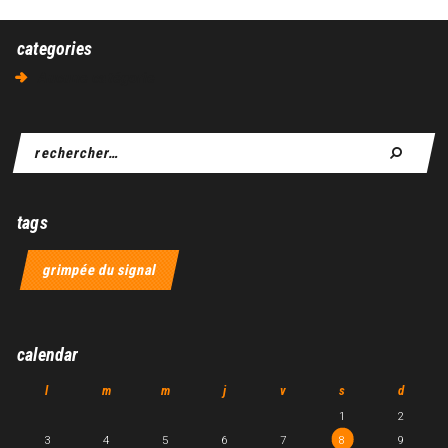
categories
Aucune catégorie
tags
grimpée du signal
calendar
l
m
m
j
v
s
d
1
2
3
4
5
6
7
8
9