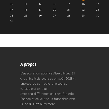
10
11
12
13
14
15
16
17
18
19
20
21
22
23
24
25
26
27
28
29
30
31
A propos
L’association sportive Alpe d’Huez 21
organise trois courses en août 20234 :
une course sur route, une course
verticale et un trail.
Avec ces différentes courses à pieds,
l’association veut vous faire découvrir
l’Alpe d‘Huez autrement.