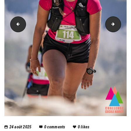
PIC_3749
PIC_37
24 août 2025
0
comments
0
likes